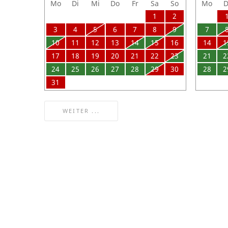
Mo
Di
Mi
Do
Fr
Sa
So
Mo
D
1
2
3
4
5
6
7
8
9
7
10
11
12
13
14
15
16
14
1
17
18
19
20
21
22
23
21
2
24
25
26
27
28
29
30
28
2
31
WEITER ...