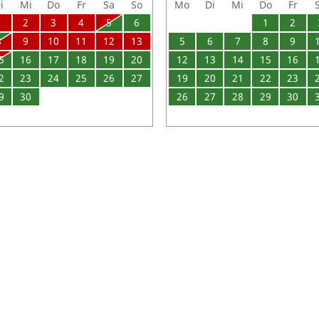
i
Mi
Do
Fr
Sa
So
Mo
Di
Mi
Do
Fr
1
2
3
4
5
6
1
2
8
9
10
11
12
13
5
6
7
8
9
5
16
17
18
19
20
12
13
14
15
16
2
23
24
25
26
27
19
20
21
22
23
9
30
26
27
28
29
30