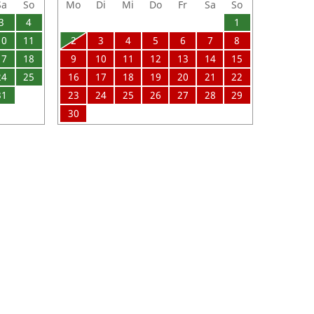
Sa
So
Mo
Di
Mi
Do
Fr
Sa
So
3
4
1
10
11
2
3
4
5
6
7
8
17
18
9
10
11
12
13
14
15
24
25
16
17
18
19
20
21
22
31
23
24
25
26
27
28
29
30