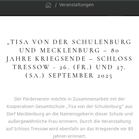
Veranstaltungen
„TISA VON DER SCHULENBURG
UND MECKLENBURG – 80
JAHRE KRIEGSENDE – SCHLOSS
TRESSOW - 26. (FR.) UND 27.
(SA.) SEPTEMBER 2025
Der Förderverein möchte in Zusammenarbeit mit der
Kooperativen Gesamtschule „Tisa von der Schulenburg“ aus
Dorf Mecklenburg an die Namensgeberin dieser Schule und
außergewöhnliche Frau erinnern. Durch die Veranstaltung
auf Schloss Tressow wird ebenfalls an das Kriegsende vor 80
Jahren erinnert.