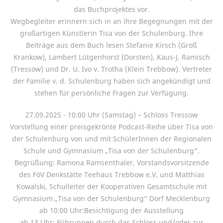
das Buchprojektes vor.
Wegbegleiter erinnern sich in an ihre Begegnungen mit der
großartigen Künstlerin Tisa von der Schulenburg. Ihre
Beiträge aus dem Buch lesen Stefanie Kirsch (Groß
Krankow), Lambert Lütgenhorst (Dorsten), Kaus-J. Ramisch
(Tressow) und Dr. U. Ivo v. Trotha (Klein Trebbow). Vertreter
der Familie v. d. Schulenburg haben sich angekündigt und
stehen für persönliche Fragen zur Verfügung.
27.09.2025 - 10:00 Uhr (Samstag) – Schloss Tressow
Vorstellung einer preisgekrönte Podcast-Reihe über Tisa von
der Schulenburg von und mit SchülerInnen der Regionalen
Schule und Gymnasium „Tisa von der Schulenburg“.
Begrüßung: Ramona Ramsenthaler, Vorstandsvorsitzende
des FöV Denkstätte Teehaus Trebbow e.V. und Matthias
Kowalski, Schulleiter der Kooperativen Gesamtschule mit
Gymnasium „Tisa von der Schulenburg“ Dorf Mecklenburg
ab 10:00 Uhr:Besichtigung der Ausstellung
ab 13 Uhr: Führungen durch das Schloss und/oder zur